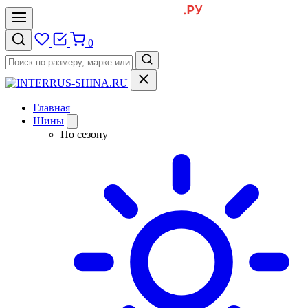
0
Главная
Шины
По сезону