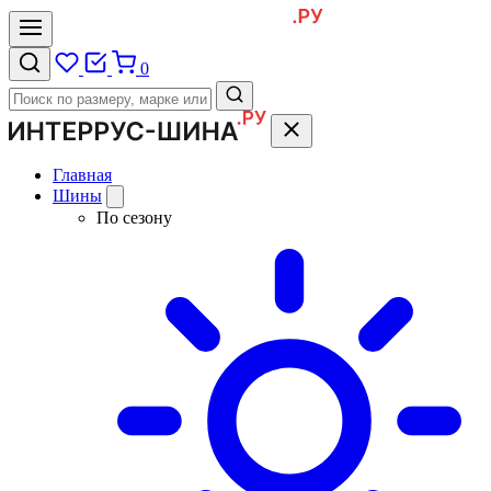
0
Главная
Шины
По сезону