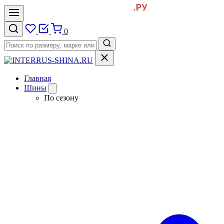
0
Главная
Шины
По сезону