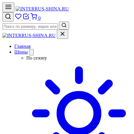
0
Главная
Шины
По сезону