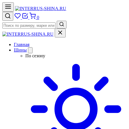
0
Главная
Шины
По сезону