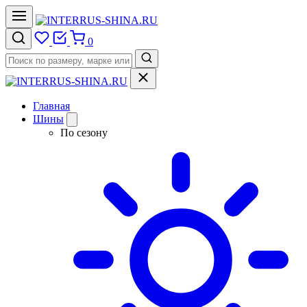
0
Главная
Шины
По сезону