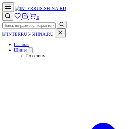
0
Главная
Шины
По сезону