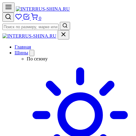
0
Главная
Шины
По сезону