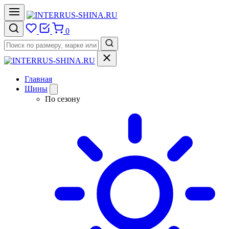
0
Главная
Шины
По сезону