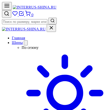
0
Главная
Шины
По сезону