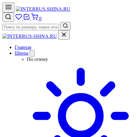
0
Главная
Шины
По сезону